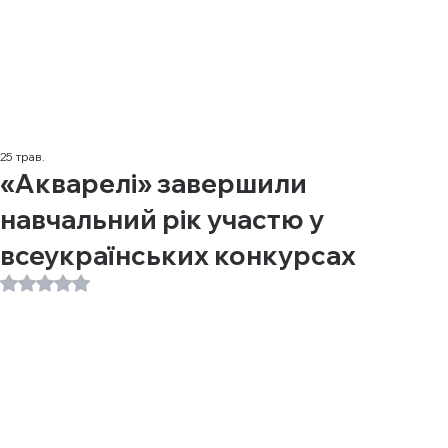
25 трав.
«Акварелі» завершили
навчальний рік участю у
всеукраїнських конкурсах
Оцінка: NaN з 5 зірок.