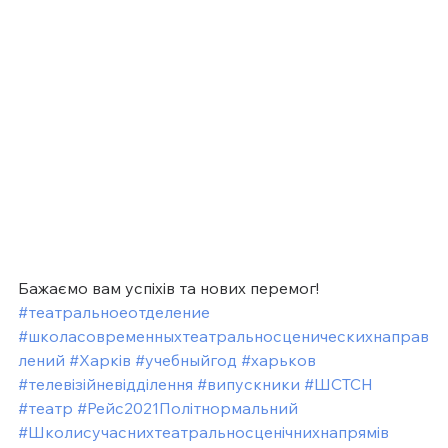
Бажаємо вам успіхів та нових перемог!
#театральноеотделение
#школасовременныхтеатральносценическихнаправ
лений
#Харків
#учебныйгод
#харьков
#телевізійневідділення
#випускники
#ШСТСН
#театр
#Рейс2021Політнормальний
#Школисучаснихтеатральносценічнихнапрямів