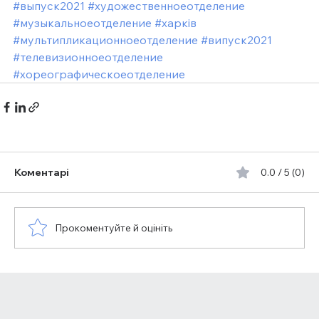
#выпуск2021
#художественноеотделение
#музыкальноеотделение
#харкiв
#мультипликационноеотделение
#випуск2021
#телевизионноеотделение
#хореографическоеотделение
Коментарі
0.0 / 5 (0)
Прокоментуйте й оцініть