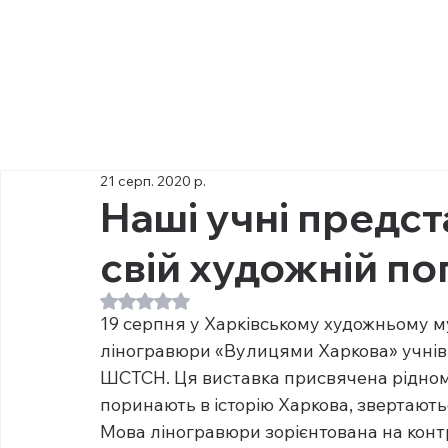
21 серп. 2020 р.
Наші учні предст
свій художній по
Оцінка: NaN з 5 зірок.
19 серпня у Харківському художньому м
ліногравюри «Вулицями Харкова» учнів 
ШСТСН. Ця виставка присвячена рідному 
поринають в історію Харкова, звертают
Мова ліногравюри зорієнтована на контр