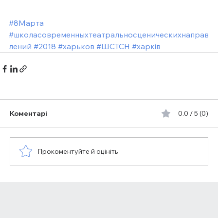
#8Марта
#школасовременныхтеатральносценическихнаправ
лений
#2018
#харьков
#ШСТСН
#харкiв
Коментарі
0.0 / 5 (0)
Прокоментуйте й оцініть