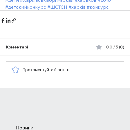
#дети
#Харківськізорі
#вокал
#харьков
#2016
#детскийконкурс
#ШСТСН
#харкiв
#конкурс
Коментарі
0.0 / 5 (0)
Прокоментуйте й оцініть
Новини