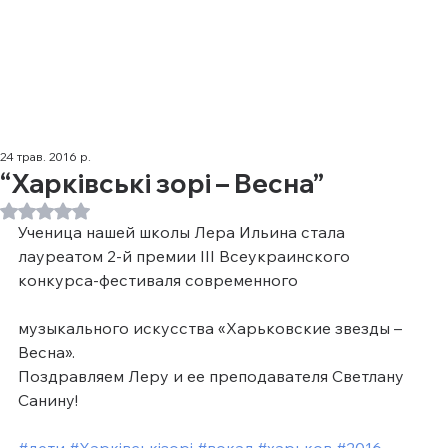
24 трав. 2016 р.
“Харківські зорі – Весна”
Оцінка: NaN з 5 зірок.
Ученица нашей школы Лера Ильина стала 
лауреатом 2-й премии III Всеукраинского 
конкурса-фестиваля современного
музыкального искусства «Харьковские звезды – 
Весна».
Поздравляем Леру и ее преподавателя Светлану 
Санину!