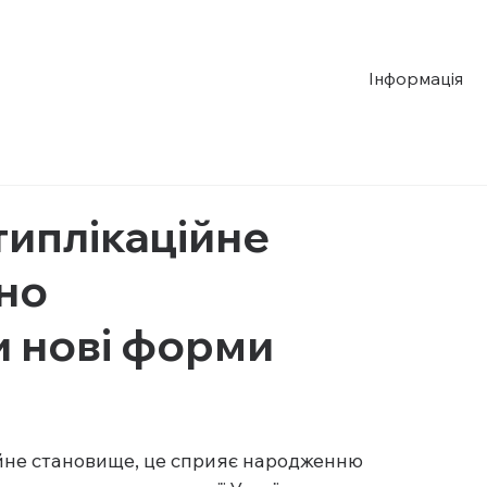
Інформація
типлікаційне
шно
 нові форми
айне становище, це сприяє народженню 