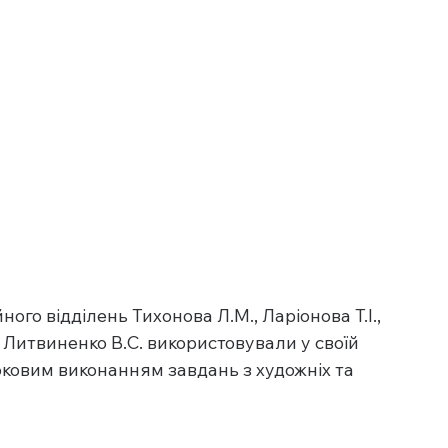
ого відділень Тихонова Л.М., Ларіонова Т.І., 
, Литвиненко В.С. використовували у своїй 
роковим виконанням завдань з художніх та 