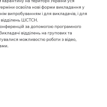
 карантину на території України уся 
 терміни освоїла нові форми викладання у 
ім випробуванням і для викладачів, і для 
о відділень ШСТСН.
 конференцій за допомогою програмного 
икладачі відділень на групових та 
тувалися можливостю роботи з відео, 
ами.