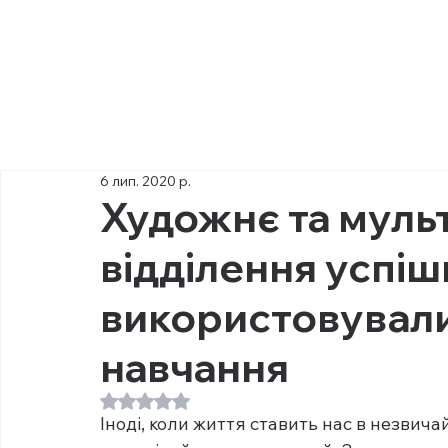
6 лип. 2020 р.
Художнє та муль
відділення успі
використовували
навчання
Оцінка: NaN з 5 зірок.
Іноді, коли життя ставить нас в незвич