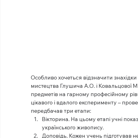
Особливо хочеться відзначити знахідки в
мистецтва Глушича А.О. і Ковальцової М
предметів на гарному професійному рівн
цікавого і вдалого експерименту – прове
передбачав три етапи:
Вікторина. На цьому етапі учні пока
українського живопису.
Доповідь. Кожен учень підготував н