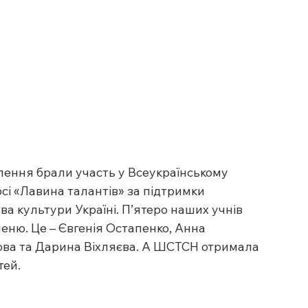
ілення брали участь у Всеукраїнському 
і «Лавина талантів» за підтримки 
тва культури Україні. П’ятеро наших учнів 
еню. Це – Євгенія Остапенко, Анна 
ова та Дарина Віхляєва. А ШСТСН отримала 
тей.