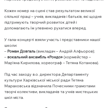
Кожен номер на сцені став результатом великої 
спільної праці – учнів, викладачів і батьків, які щодня 
підтримують творчий розвиток дітей і 
допомагають їм упевнено рухатися вперед.
У гала-концерті взяли участь і представники нашої 
школи:
– 
Роман Довгаль
 (викладач – Андрій Алфьоров);
– 
вокальний ансамбль «Рондо» 
(хормейстер – 
Мар’яна Кирилова, хореограф – Тетяна Котанова).
Під час заходу в.о. директора Департаменту 
культури Харківської міської ради Тетяна 
Мараховська відзначила Почесними грамотами 
творчі колективи, викладачів та учнів мистецьких 
шкіл міста.