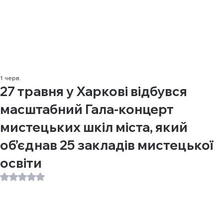
1 черв.
27 травня у Харкові відбувся
масштабний Гала-концерт
мистецьких шкіл міста, який
об’єднав 25 закладів мистецької
освіти
Оцінка: NaN з 5 зірок.