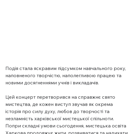
Подія стала яскравим підсумком навчального року, 
наповненого творчістю, наполегливою працею та 
новими досягненнями учнів і викладачів.
Цей концерт перетворився на справжнє свято 
мистецтва, де кожен виступ звучав як окрема 
історія про силу духу, любов до творчості та 
незламність харківської мистецької спільноти. 
Попри складні умови сьогодення, мистецька освіта 
Харкова продовжує жити, розвиватися та надихати.