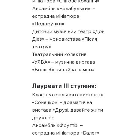
мініатюра «Снігове кохання»
Ансамбль «Балабульки» –
естрадна мініатюра
«Подарунки»
Дитячий музичний театр «Дон
Дієз» – моновистава «Після
театру»
Театральний колектив
«УЯВА» – музична вистава
«Волшебная тайна лампы»
Лауреати ІІІ ступеня:
Клас театрального мистецтва
«Сонечко» – драматична
вистава «Друзі, давайте жити
дружно!»
Ансамбль «Фрутті» –
естрадна мініатюра «Балет»