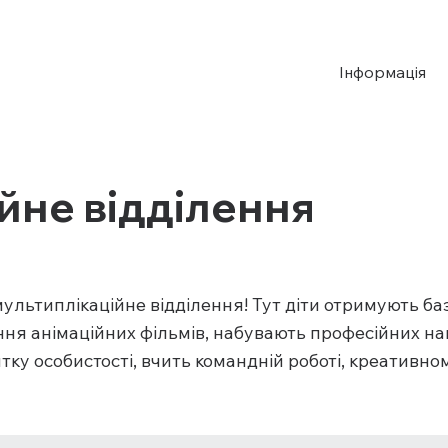
Інформація
йне відділення
льтиплікаційне відділення! Тут діти отримують ба
ення анімаційних фільмів, набувають професійних н
тку особистості, вчить командній роботі, креативн