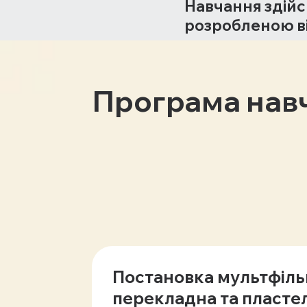
Навчання здій
розробленою ві
Програма нав
Постановка мультфіль
перекладна та пластел