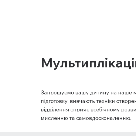
Мультиплікаці
Запрошуємо вашу дитину на наше му
підготовку, вивчають техніки створ
відділення сприяє всебічному розви
мисленню та самовдосконаленню.