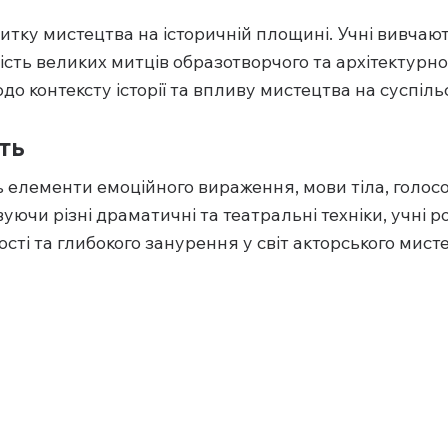
тку мистецтва на історичній площині. Учні вивчают
рчість великих митців образотворчого та архітектурно
о контексту історії та впливу мистецтва на суспіл
ть
 елементи емоційного вираження, мови тіла, голосов
уючи різні драматичні та театральні техніки, учні р
і та глибокого занурення у світ акторського мист