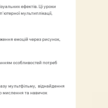
зуальних ефектів. Ці уроки
'ютерної мультиплікації,
аження емоцій через рисунок,
ванням особливостей потреб
разу мультфільму, віднайдення
го мислення та навичок