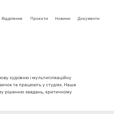
Відділення ​
Проєкти
Новини
Документи
зову художню і мультиплікаційну
авичок та працюють у студіях. Наше
ому рішенню завдань, критичному