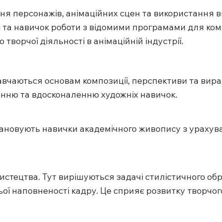
ня персонажів, анімаційних сцен та використання ві
 та навичок роботи з відомими програмами для комп
творчої діяльності в анімаційній індустрії.
авчаються основам композиції, перспективи та вир
ню та вдосконаленню художніх навичок.
пановують навички академічного живопису з ураху
истецтва. Тут вирішуються задачі стилістичного об
ої наповненості кадру. Це сприяє розвитку творчо