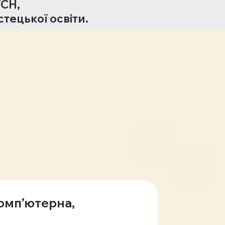
ТСН,
тецької освіти.
комп’ютерна,