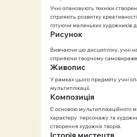
Учні опановують техніки створен
сприяють розвитку креативності
готуючи маленьких художників до 
Рисунок
Вивчаючи цю дисципліну, учні н
сприяючи творчому самовиражен
Живопис
У рамках цього предмету учні о
мультиплікації.
Композиція
Є основою мультиплікаційного м
характеру персонажу та художнь
створення художніх творів.
Історія мистецтв