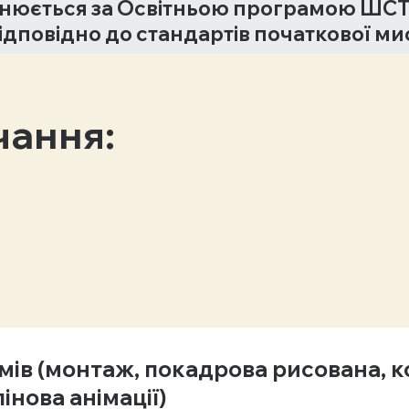
снюється за Освітньою програмою ШС
дповідно до стандартів початкової мис
чання:
мів (монтаж, покадрова рисована, 
інова анімації)