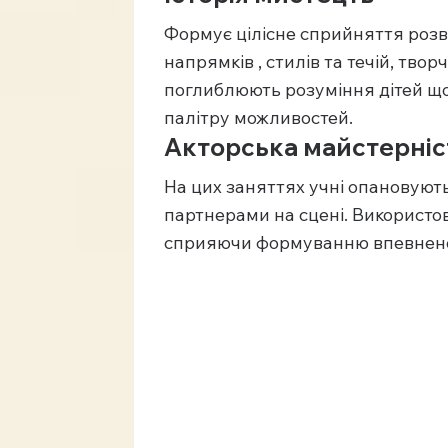
Формує цілісне сприйняття розви
напрямків , стилів та течій, тво
поглиблюють розуміння дітей щод
палітру можливостей.
Акторська майстерніс
На цих заняттях учні опановують
партнерами на сцені. Використов
сприяючи формуванню впевненост